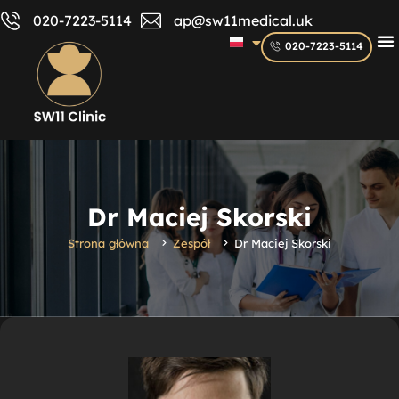
020-7223-5114
ap@sw11medical.uk
020-7223-5114
Dr Maciej Skorski
Strona główna
Zespół
Dr Maciej Skorski