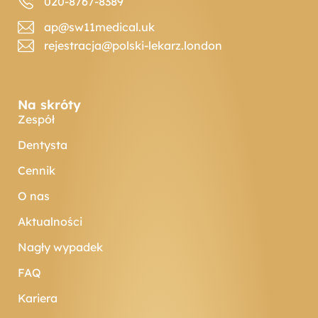
020-8767-8389
ap@sw11medical.uk
rejestracja@polski-lekarz.london
Na skróty
Zespół
Dentysta
Cennik
O nas
Aktualności
Nagły wypadek
FAQ
Kariera